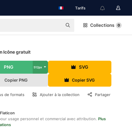
Tarifs
Collections
0
 Icône gratuit
PNG
SVG
512px
Copier PNG
Copier SVG
us de formats
Ajouter à la collection
Partager
Flaticon
pour usage personnel et commercial avec attribution.
Plus
ations