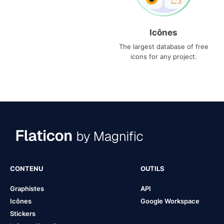
Icônes
The largest database of free
icons for any project.
CONTENU
OUTILS
Graphistes
API
Icônes
Google Workspace
Stickers