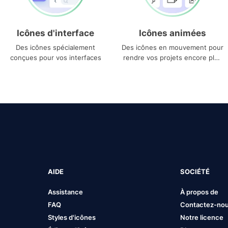
Icônes d'interface
Icônes animées
Des icônes spécialement
Des icônes en mouvement pour
conçues pour vos interfaces
rendre vos projets encore plus
uniques
AIDE
SOCIÉTÉ
Assistance
À propos de
FAQ
Contactez-no
Styles d'icônes
Notre licence