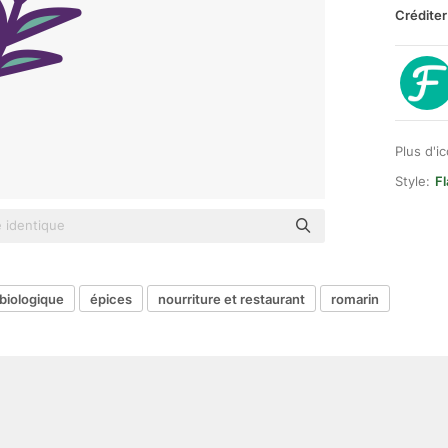
Créditer
Plus d'i
Style:
Fl
biologique
épices
nourriture et restaurant
romarin