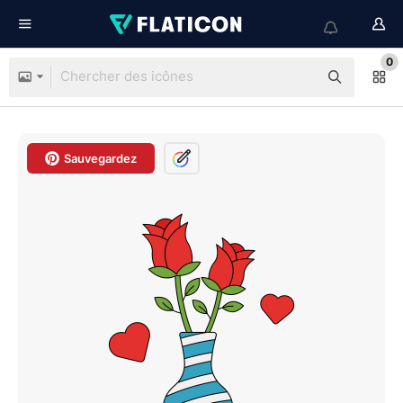
0
Sauvegardez