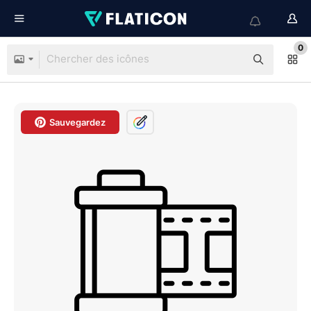
0
Sauvegardez