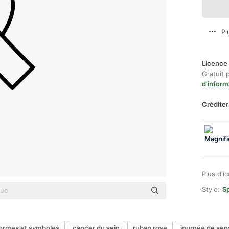
Pl
Licence 
Gratuit 
d'inform
Créditer
Plus d'i
Style:
Sp
ormes et symboles
cancer du sein
ruban rose
journée de sens