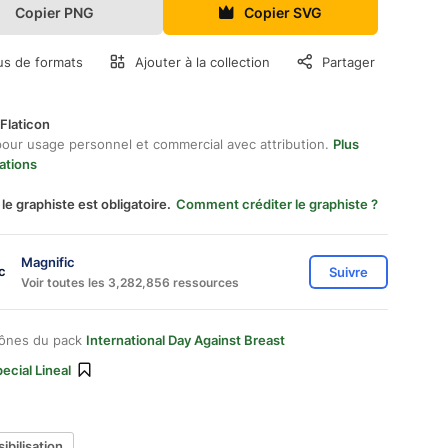
Copier PNG
Copier SVG
us de formats
Ajouter à la collection
Partager
Flaticon
pour usage personnel et commercial avec attribution.
Plus
ations
 le graphiste est obligatoire.
Comment créditer le graphiste ?
Magnific
Suivre
Voir toutes les 3,282,856 ressources
cônes du pack
International Day Against Breast
ecial Lineal
ibilisation