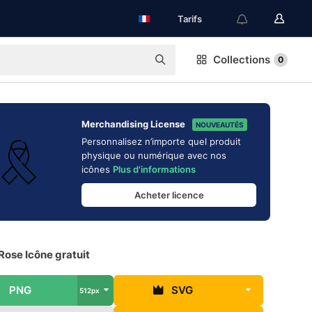
Tarifs
Collections
0
Merchandising License
NOUVEAUTÉS
Personnalisez n’importe quel produit
physique ou numérique avec nos
icônes
Plus d'informations
Acheter licence
Rose Icône gratuit
PNG
SVG
512px