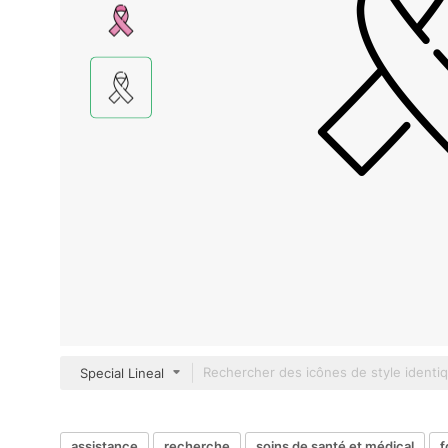
Special Lineal
assistance
recherche
soins de santé et médical
f