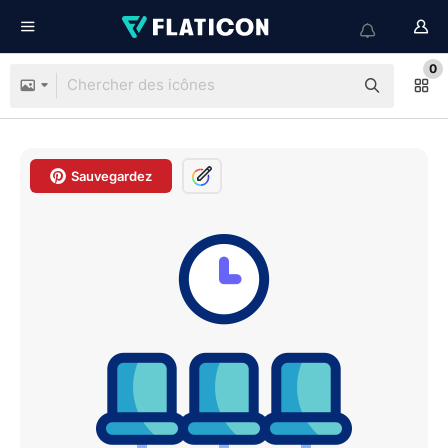
0
Sauvegardez