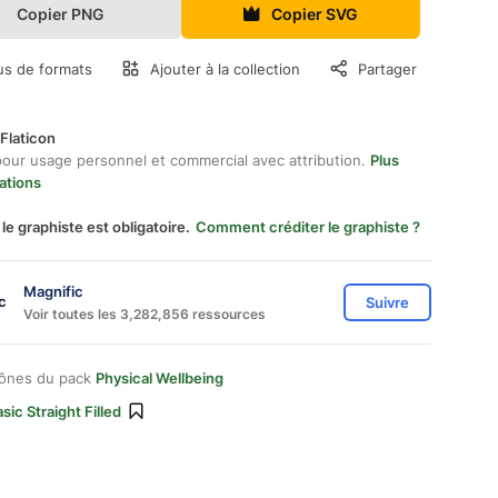
Copier PNG
Copier SVG
us de formats
Ajouter à la collection
Partager
Flaticon
pour usage personnel et commercial avec attribution.
Plus
ations
 le graphiste est obligatoire.
Comment créditer le graphiste ?
Magnific
Suivre
Voir toutes les 3,282,856 ressources
cônes du pack
Physical Wellbeing
sic Straight Filled