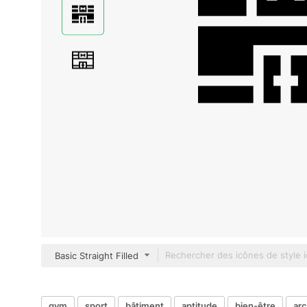
Basic Straight Filled
gym
sport
bâtiment
aptitude
bien-être
arc