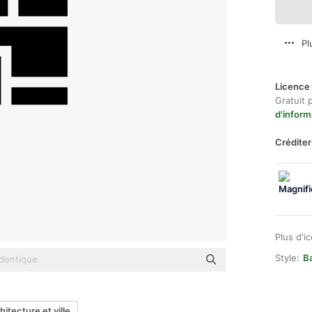
Pl
Licence 
Gratuit 
d'inform
Créditer
Plus d'i
Style:
Ba
hitecture et ville