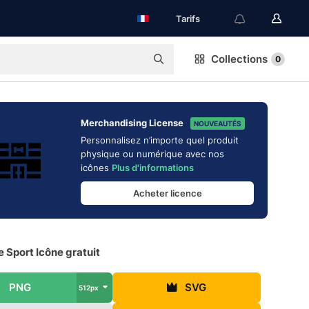
Tarifs
Collections
0
Merchandising License
NOUVEAUTÉS
Personnalisez n’importe quel produit
physique ou numérique avec nos
icônes
Plus d'informations
Acheter licence
e Sport Icône gratuit
PNG
SVG
512px