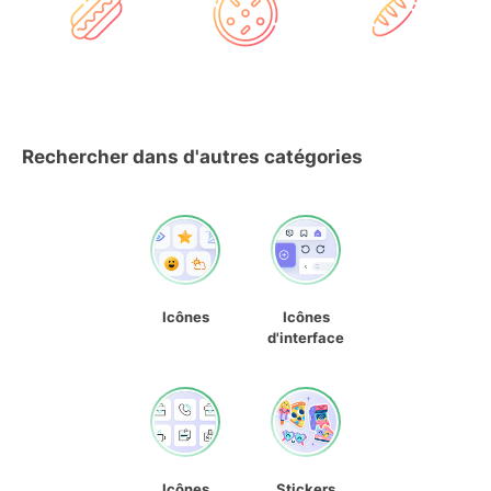
Rechercher dans d'autres catégories
Icônes
Icônes
d'interface
Icônes
Stickers