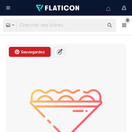
0
Sauvegardez