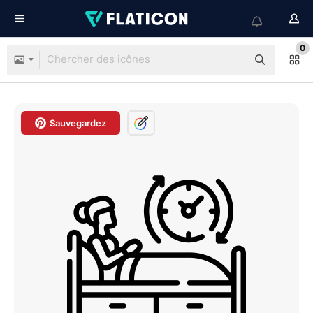
0
Sauvegardez