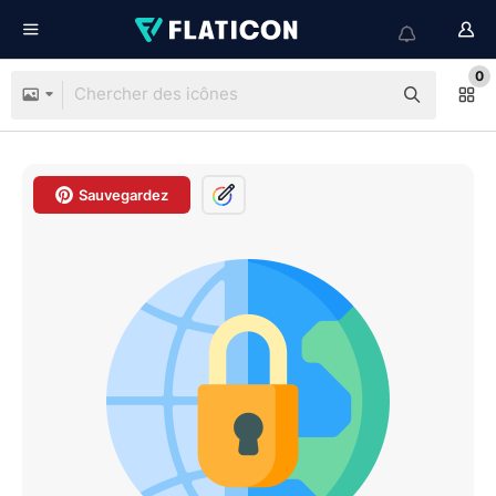
0
Sauvegardez