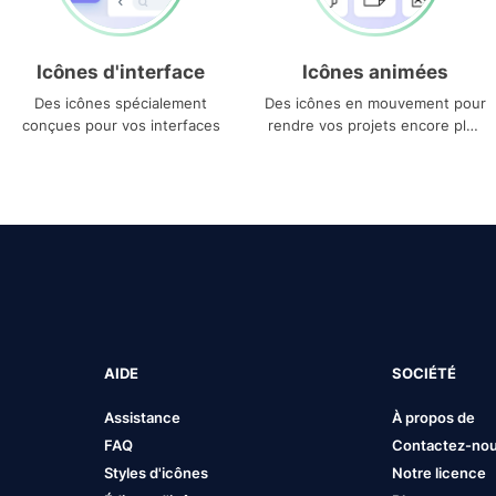
Icônes d'interface
Icônes animées
Des icônes spécialement
Des icônes en mouvement pour
conçues pour vos interfaces
rendre vos projets encore plus
uniques
AIDE
SOCIÉTÉ
Assistance
À propos de
FAQ
Contactez-no
Styles d'icônes
Notre licence