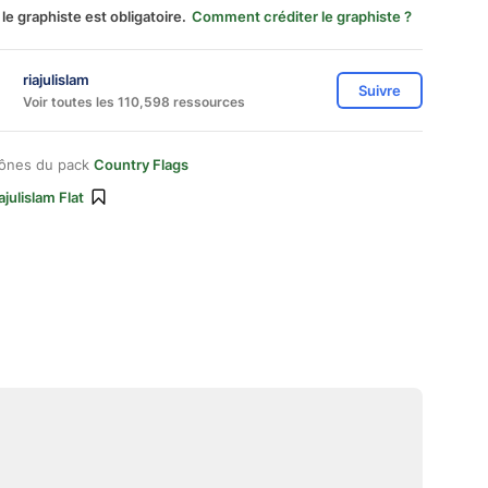
 le graphiste est obligatoire.
Comment créditer le graphiste ?
riajulislam
Suivre
Voir toutes les 110,598 ressources
cônes du pack
Country Flags
ajulislam Flat