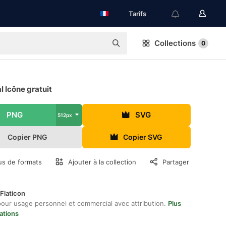
Tarifs
Collections
0
 Icône gratuit
PNG
SVG
512px
Copier PNG
Copier SVG
us de formats
Ajouter à la collection
Partager
Flaticon
pour usage personnel et commercial avec attribution.
Plus
ations