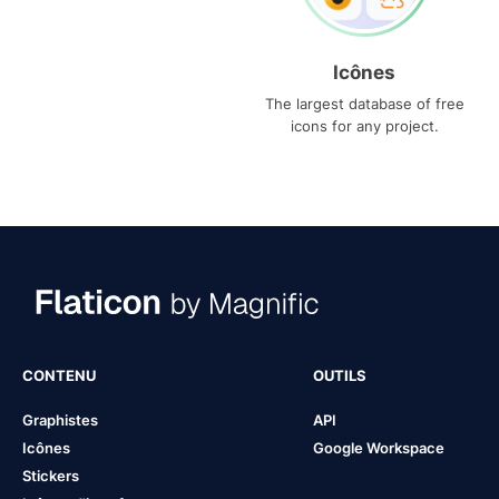
Icônes
The largest database of free
icons for any project.
CONTENU
OUTILS
Graphistes
API
Icônes
Google Workspace
Stickers