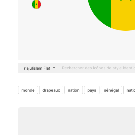
riajulislam Flat
monde
drapeaux
nation
pays
sénégal
nati