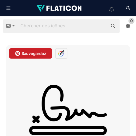
0
Sauvegardez