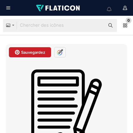
0
Sauvegardez