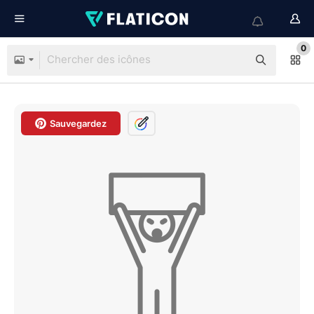
0
Sauvegardez