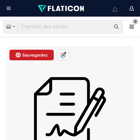
0
Sauvegardez