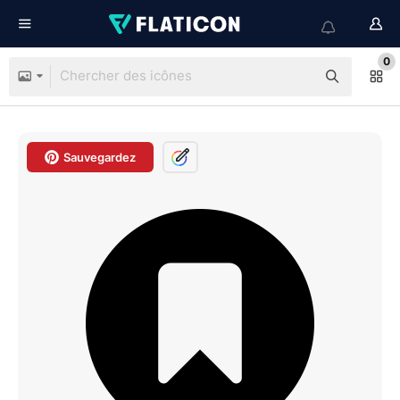
0
Sauvegardez