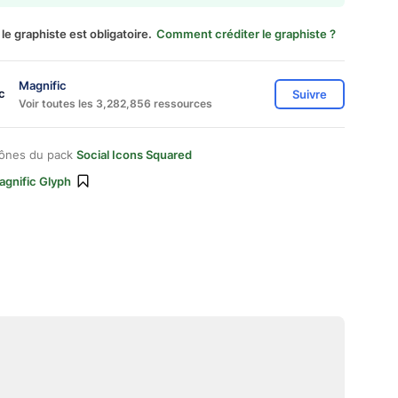
 le graphiste est obligatoire.
Comment créditer le graphiste ?
Magnific
Suivre
Voir toutes les 3,282,856 ressources
cônes du pack
Social Icons Squared
agnific Glyph