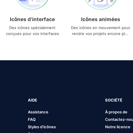
Icônes d'interface
Icônes animées
Des icônes spécialement
Des icônes en mouvement pour
conçues pour vos interfaces
rendre vos projets encore plus
uniques
AIDE
SOCIÉTÉ
Assistance
À propos de
FAQ
Contactez-no
Styles d'icônes
Notre licence