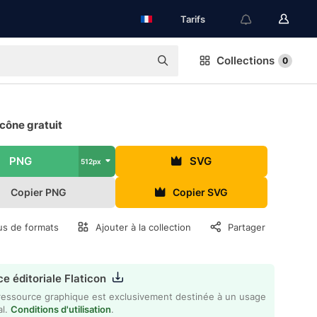
Tarifs
Collections
0
Icône gratuit
PNG
SVG
512px
Copier PNG
Copier SVG
us de formats
Ajouter à la collection
Partager
e éditoriale Flaticon
ressource graphique est exclusivement destinée à un usage
al.
Conditions d'utilisation
.