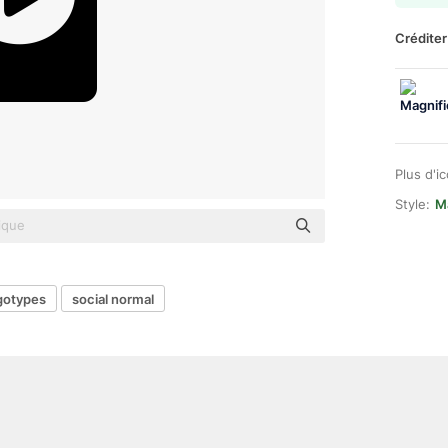
Créditer
Plus d'i
Style:
M
gotypes
social normal