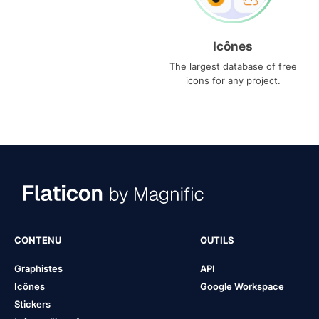
Icônes
The largest database of free
icons for any project.
CONTENU
OUTILS
Graphistes
API
Icônes
Google Workspace
Stickers