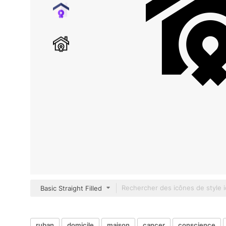
Basic Straight Filled
ruban
domicile
maison
cancer
conscience