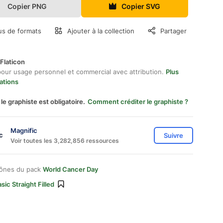
Copier PNG
Copier SVG
us de formats
Ajouter à la collection
Partager
Flaticon
pour usage personnel et commercial avec attribution.
Plus
ations
 le graphiste est obligatoire.
Comment créditer le graphiste ?
Magnific
Suivre
Voir toutes les 3,282,856 ressources
cônes du pack
World Cancer Day
sic Straight Filled