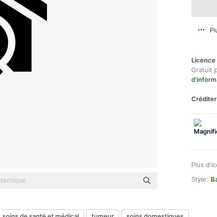
Pl
Licence 
Gratuit 
d'inform
Créditer
Plus d'i
Style:
Ba
soins de santé et médical
tumeur
soins domestiques