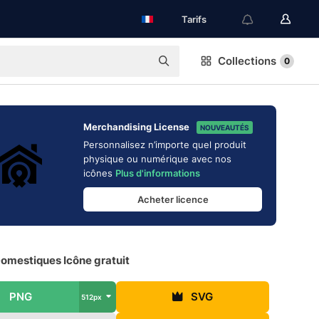
Tarifs
Collections
0
Merchandising License
NOUVEAUTÉS
Personnalisez n’importe quel produit
physique ou numérique avec nos
icônes
Plus d'informations
Acheter licence
Domestiques Icône gratuit
PNG
SVG
512px