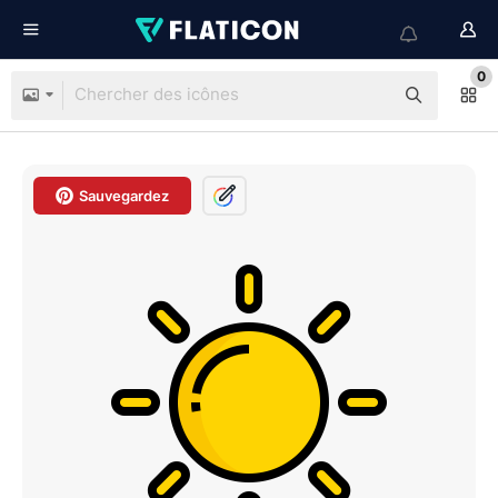
0
Sauvegardez