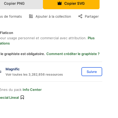
Copier PNG
Copier SVG
us de formats
Ajouter à la collection
Partager
Flaticon
pour usage personnel et commercial avec attribution.
Plus
ations
 le graphiste est obligatoire.
Comment créditer le graphiste ?
Magnific
Suivre
Voir toutes les 3,282,856 ressources
cônes du pack
Info Center
ecial Lineal