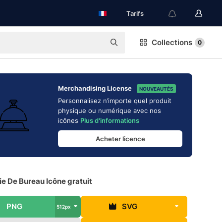
Tarifs
Collections
0
Merchandising License
NOUVEAUTÉS
Personnalisez n’importe quel produit
physique ou numérique avec nos
icônes
Plus d'informations
Acheter licence
e De Bureau Icône gratuit
PNG
SVG
512px