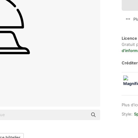
Pl
Licence 
Gratuit 
d'inform
Créditer
Plus d'i
Style:
Sp
ce hôtelier