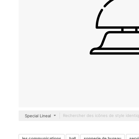
Special Lineal
les communications
hall
sonnerie de bureau
servi