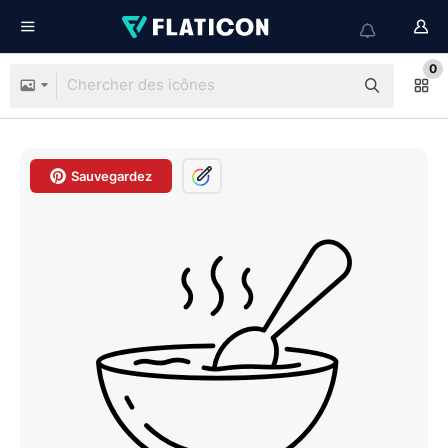
0
Sauvegardez