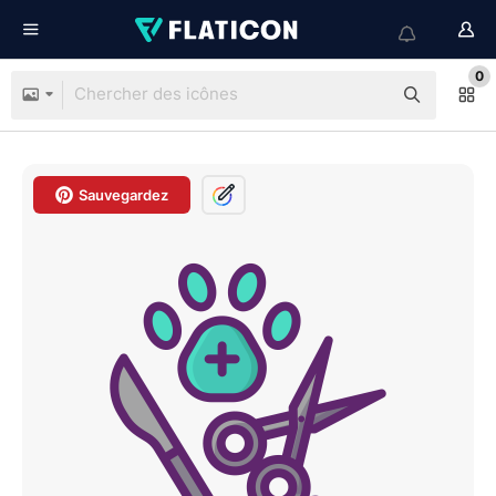
0
Sauvegardez