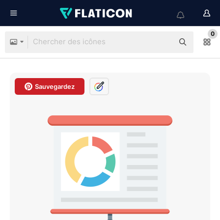
0
Sauvegardez