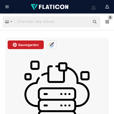
0
Sauvegardez