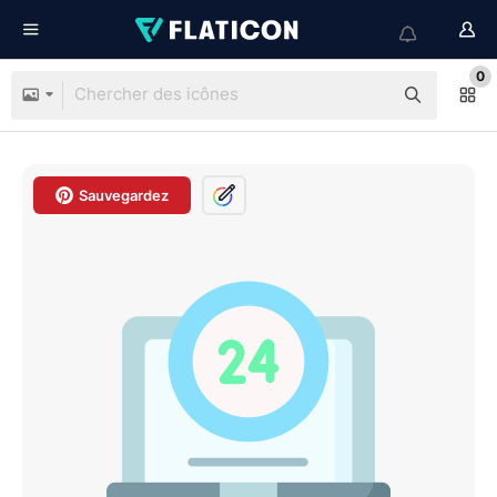
0
Sauvegardez