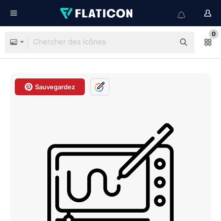
0
Sauvegardez