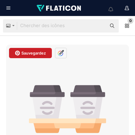
0
Sauvegardez