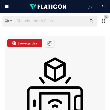
0
Sauvegardez