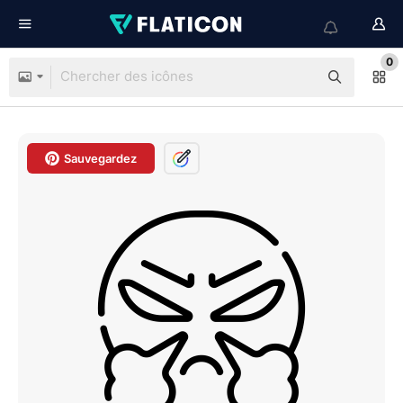
0
Sauvegardez