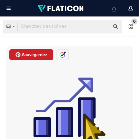
0
Sauvegardez