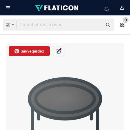
0
Sauvegardez