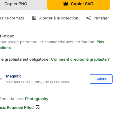
Copier PNG
Copier SVG
us de formats
Ajouter à la collection
Partager
Flaticon
pour usage personnel et commercial avec attribution.
Plus
ations
 le graphiste est obligatoire.
Comment créditer le graphiste ?
Magnific
Suivre
Voir toutes les 3,282,832 ressources
cônes du pack
Photography
sic Rounded Filled