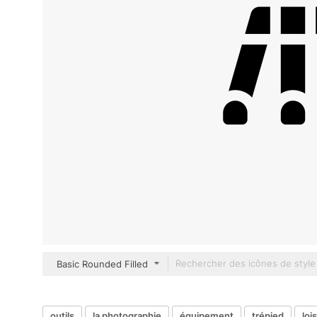
Basic Rounded Filled
outils
la photographie
équipement
trépied
loi