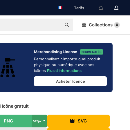
Tarifs
Collections
0
Merchandising License
NOUVEAUTÉS
Personnalisez n’importe quel produit
physique ou numérique avec nos
icônes
Plus d'informations
Acheter licence
 Icône gratuit
PNG
SVG
512px