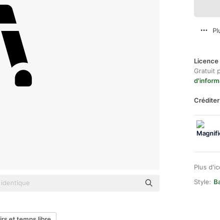
Pl
Licence 
Gratuit 
d'inform
Créditer
Plus d'i
Style:
Ba
sirs et temps libre