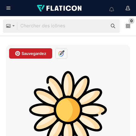
0
Sauvegardez