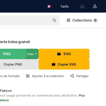
Tarifs
Collections
0
erte Icône gratuit
PNG
SVG
512px
Copier PNG
Copier SVG
us de formats
Ajouter à la collection
Partager
Flaticon
pour usage personnel et commercial avec attribution.
Plus
ations