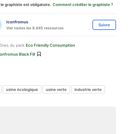
 le graphiste est obligatoire.
Comment créditer le graphiste ?
Iconfromus
Suivre
Voir toutes les 8,845 ressources
cônes du pack
Eco Friendly Consumption
onfromus Black Fill
usine écologique
usine verte
industrie verte