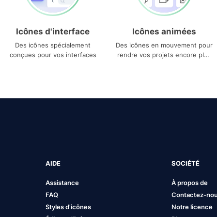
Icônes d'interface
Icônes animées
Des icônes spécialement
Des icônes en mouvement pour
conçues pour vos interfaces
rendre vos projets encore plus
uniques
AIDE
SOCIÉTÉ
Assistance
À propos de
FAQ
Contactez-no
Styles d'icônes
Notre licence