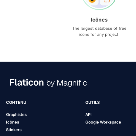
Icônes
The largest database of free
icons for any project.
CONTENU
OUTILS
Graphistes
API
Icônes
Google Workspace
Stickers