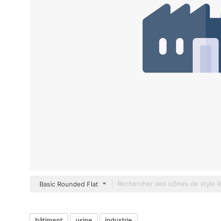
Basic Rounded Flat
bâtiment
usine
industrie