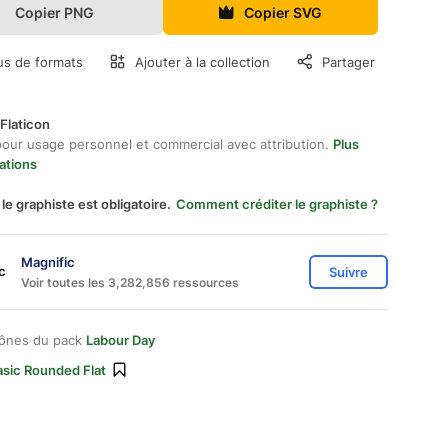
Copier PNG
Copier SVG
us de formats
Ajouter à la collection
Partager
Flaticon
pour usage personnel et commercial avec attribution.
Plus
ations
 le graphiste est obligatoire.
Comment créditer le graphiste ?
Magnific
Suivre
Voir toutes les 3,282,856 ressources
cônes du pack
Labour Day
asic Rounded Flat