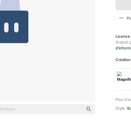
Pl
Licence 
Gratuit 
d'inform
Créditer
Plus d'i
Style:
B