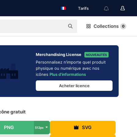
Tarifs
Collections
0
Merchandising License
NOUVEAUTÉS
Personnalisez n’importe quel produit
physique ou numérique avec nos
icônes
Plus d'informations
Acheter licence
cône gratuit
PNG
SVG
512px