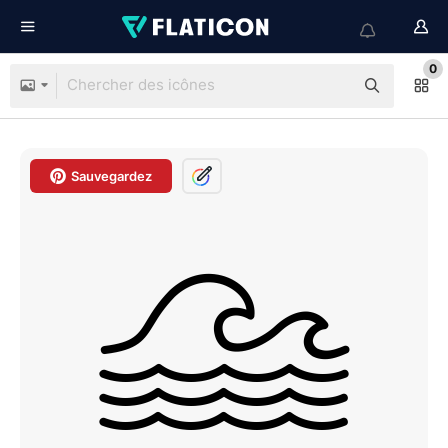
0
Sauvegardez