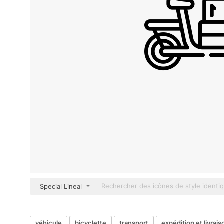
Special Lineal
véhicule
bicyclette
transport
expédition et livrais