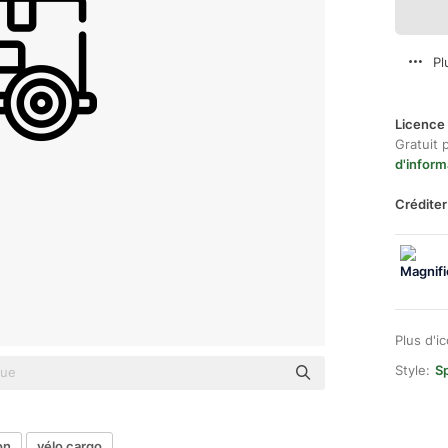
Pl
Licence 
Gratuit 
d'inform
Créditer
Plus d'i
Style:
Sp
on
vélo cargo