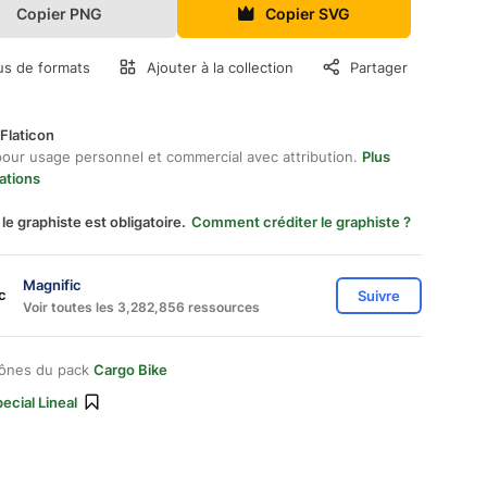
Copier PNG
Copier SVG
us de formats
Ajouter à la collection
Partager
Flaticon
pour usage personnel et commercial avec attribution.
Plus
ations
 le graphiste est obligatoire.
Comment créditer le graphiste ?
Magnific
Suivre
Voir toutes les 3,282,856 ressources
cônes du pack
Cargo Bike
ecial Lineal