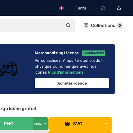
Tarifs
Collections
0
Merchandising License
NOUVEAUTÉS
Personnalisez n’importe quel produit
physique ou numérique avec nos
icônes
Plus d'informations
Acheter licence
rgo Icône gratuit
PNG
SVG
512px