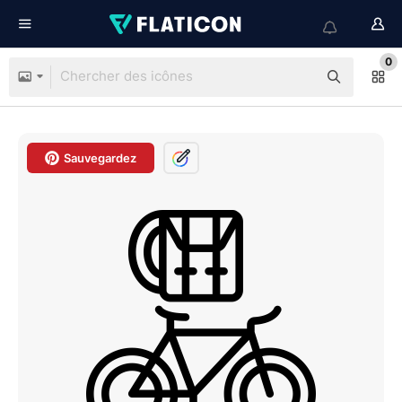
0
Sauvegardez