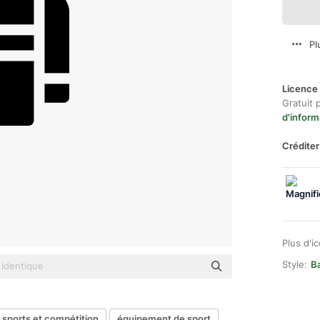
Pl
Licence 
Gratuit 
d'inform
Créditer
Plus d'i
Style:
Ba
sports et compétition
équipement de sport