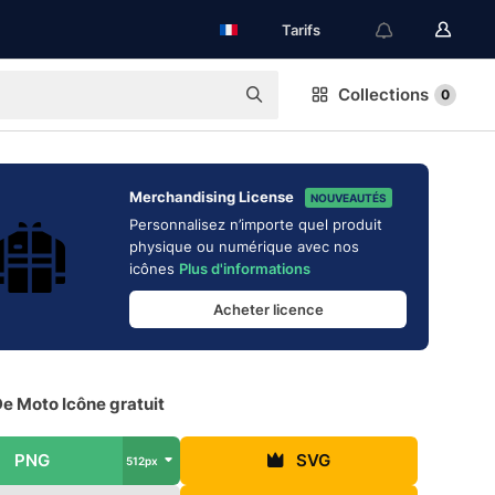
Tarifs
Collections
0
Merchandising License
NOUVEAUTÉS
Personnalisez n’importe quel produit
physique ou numérique avec nos
icônes
Plus d'informations
Acheter licence
e Moto Icône gratuit
PNG
SVG
512px