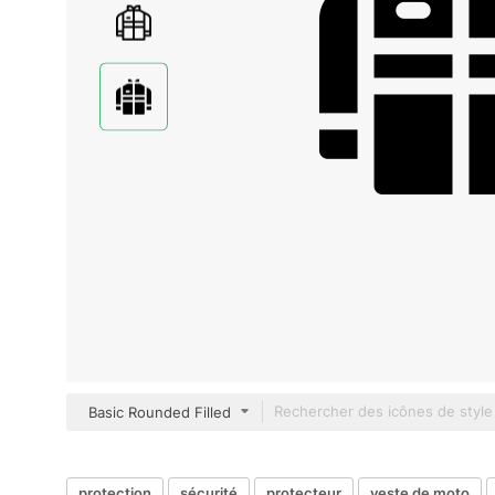
Basic Rounded Filled
protection
sécurité
protecteur
veste de moto