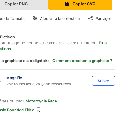
Copier PNG
Copier SVG
us de formats
Ajouter à la collection
Partager
Flaticon
pour usage personnel et commercial avec attribution.
Plus
ations
 le graphiste est obligatoire.
Comment créditer le graphiste ?
Magnific
Suivre
Voir toutes les 3,282,856 ressources
cônes du pack
Motorcycle Race
sic Rounded Filled