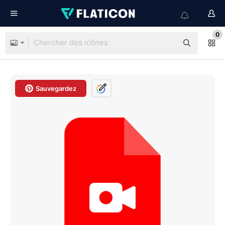
0
Sauvegardez