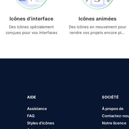
Icônes d'interface
Icônes animées
Des icônes spécialement
Des icônes en mouvement pour
conçues pour vos interfaces
rendre vos projets encore plus
uniques
AIDE
SOCIÉTÉ
Assistance
À propos de
FAQ
Contactez-no
Styles d'icônes
Notre licence