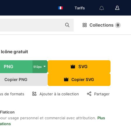
Tarifs
Collections
0
 Icône gratuit
PNG
SVG
512px
Copier PNG
Copier SVG
us de formats
Ajouter à la collection
Partager
Flaticon
pour usage personnel et commercial avec attribution.
Plus
ations