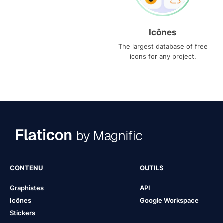
Icônes
The largest database of free
icons for any project.
CONTENU
OUTILS
Graphistes
API
Icônes
Google Workspace
Stickers