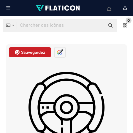
0
Sauvegardez