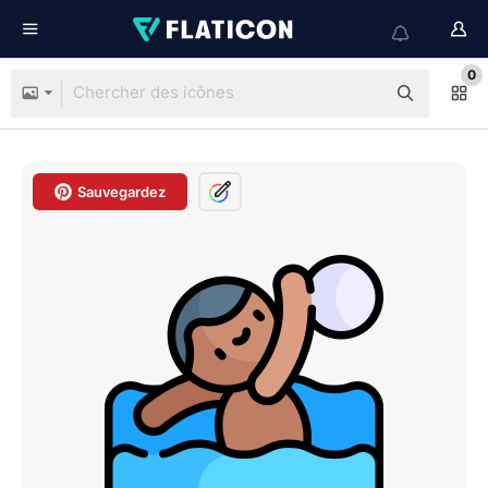
0
Sauvegardez