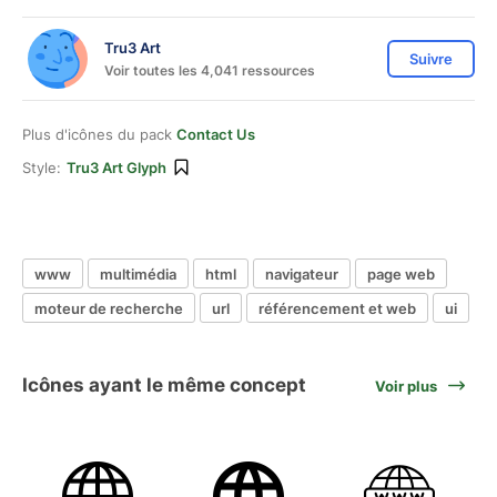
Tru3 Art
Suivre
Voir toutes les 4,041 ressources
Plus d'icônes du pack
Contact Us
Style:
Tru3 Art Glyph
www
multimédia
html
navigateur
page web
moteur de recherche
url
référencement et web
ui
Icônes ayant le même concept
Voir plus