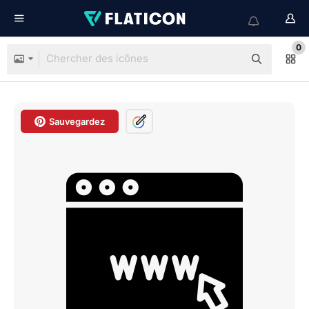
0
Sauvegardez