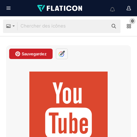
0
Sauvegardez