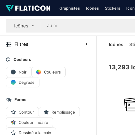
Graphistes
Icônes
Stickers
Icôn
Icônes
Filtres
Icônes
St
Couleurs
13,293
I
Noir
Couleurs
Dégradé
Forme
Contour
Remplissage
Couleur linéaire
Dessiné à la main