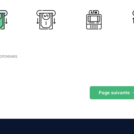
connexes
Page
suivante