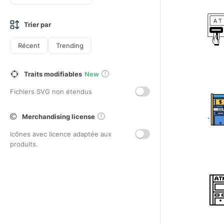
Trier par
Récent
Trending
Traits modifiables
New
Fichiers SVG non étendus
Merchandising license
Icônes avec licence adaptée aux
produits.