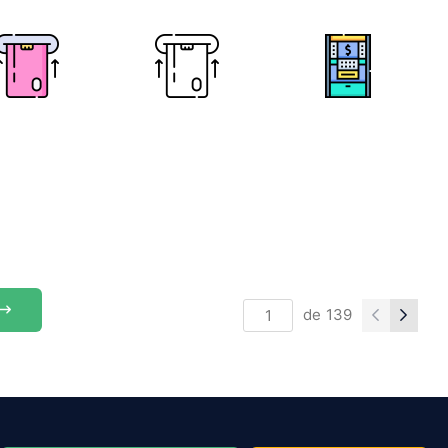
de
139