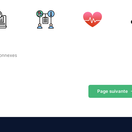
connexes
Page
suivante