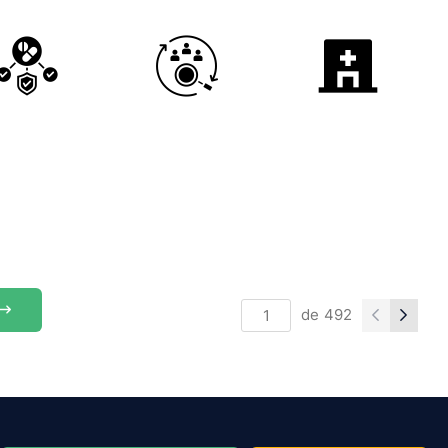
de
492