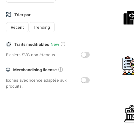
Trier par
Récent
Trending
Traits modifiables
New
Fichiers SVG non étendus
Merchandising license
Icônes avec licence adaptée aux
produits.