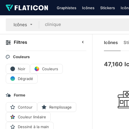
Graphistes
Icônes
Stickers
Icôn
Icônes
Filtres
Icônes
St
Couleurs
47,160
I
Noir
Couleurs
Dégradé
Forme
Contour
Remplissage
Couleur linéaire
Dessiné à la main