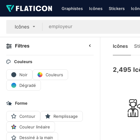
Graphistes
Icônes
Stickers
Icôn
Icônes
Filtres
Icônes
St
Couleurs
2,495
Ic
Noir
Couleurs
Dégradé
Forme
Contour
Remplissage
Couleur linéaire
Dessiné à la main