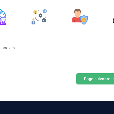
connexes
Page
suivante