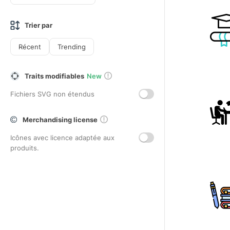
Trier par
Récent
Trending
Traits modifiables
New
Fichiers SVG non étendus
Merchandising license
Icônes avec licence adaptée aux
produits.