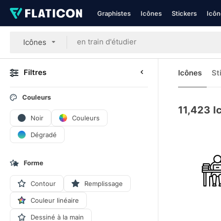
Graphistes
Icônes
Stickers
Icôn
Icônes
Filtres
Icônes
St
Couleurs
11,423
I
Noir
Couleurs
Dégradé
Forme
Contour
Remplissage
Couleur linéaire
Dessiné à la main