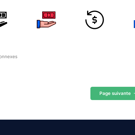
connexes
Page
suivante