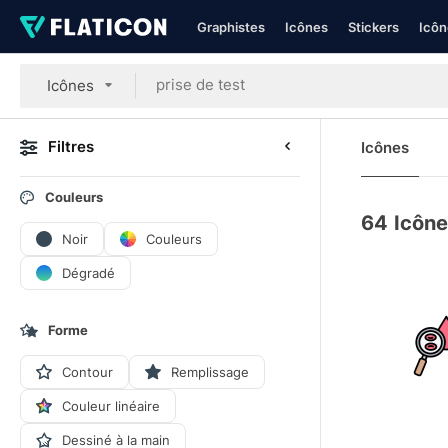
Graphistes
Icônes
Stickers
Icôn
Icônes
Filtres
Icônes
Couleurs
64
Icône
Noir
Couleurs
Dégradé
Forme
Contour
Remplissage
Couleur linéaire
Dessiné à la main